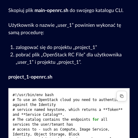
Skopiuj plik
main-openrc.sh
do swojego katalogu CLI.
Użytkownik o nazwie „user_1” powinien wykonać tę
samą procedurę:
zalogować się do projektu „project_1”
pobrać plik „OpenStack RC File” dla użytkownika
„user_1” i projektu „project_1”.
project_1-openrc.sh
#
!/usr/bin/env
# 
To
use
an
OpenStack
cloud
you
need
to
authenticate
against
the
# 
service
named
keystone,
which
returns
a
**Token**
and
**Service
# 
The
catalog
contains
the
endpoints
for
all
services
the
user/tenant
# 
access
to
-
such
as
Compute,
Image
Service,
Identity,
Object
Storage,