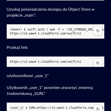
Uzyskaj poświadczenia dostępu do Object Store w
projekcie „main”:
(owner) $ swift auth | awk -F = '/OS_STORAGE_URL/ {print $2
Przekaż link:
użytkownikowi „user_1”
Użytkownik „user_1” powinien utworzyć zmienną
środowiskową „SURL”