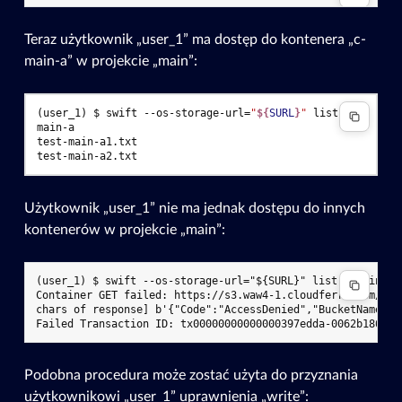
Teraz użytkownik „user_1” ma dostęp do kontenera „c-
main-a” w projekcie „main”:
(user_1)
$ 
swift
--os-storage-url
=
"
${
SURL
}
"
list
c-
test-main-a1.txt
test-main-a2.txt
Użytkownik „user_1” nie ma jednak dostępu do innych
kontenerów w projekcie „main”:
(user_1) $ swift --os-storage-url="${SURL}" list c-main-b

Container GET failed: https://s3.waw4-1.cloudferro.com/swi
chars of response] b'{"Code":"AccessDenied","BucketName":"
Podobna procedura może zostać użyta do przyznania
użytkownikowi „user_1” uprawnienia „write”: