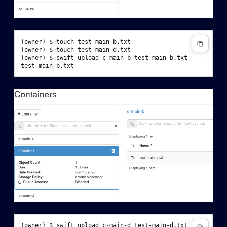
(owner)
$ 
touch
(owner)
$ 
touch
(owner)
$ 
swift
upload
c-main-b
test-main-b.txt
(owner)
$ 
swift
upload
c-main-d