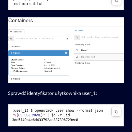
test-main-d.txt
Sprawdź identyfikator użytkownika user_1:
(user_1)
$ 
openstack
user
show
--format
json
"
${
OS_USERNAME
}
"
|
jq
-r
3de5f40b4e6d433792ac387896729ec8