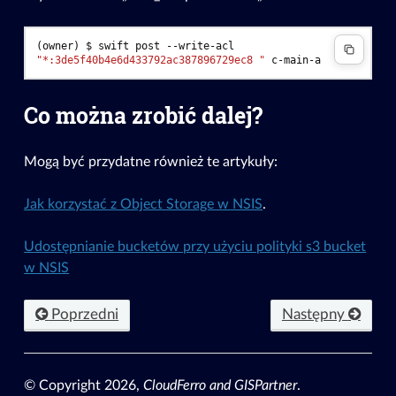
(owner)
$ 
swift
post
--write-acl
"*:3de5f40b4e6d433792ac387896729ec8 "
Co można zrobić dalej?
Mogą być przydatne również te artykuły:
Jak korzystać z Object Storage w NSIS
.
Udostępnianie bucketów przy użyciu polityki s3 bucket
w NSIS
Poprzedni
Następny
© Copyright 2026,
CloudFerro and GISPartner
.