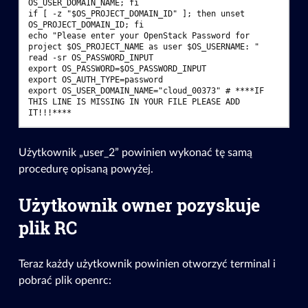
OS_USER_DOMAIN_NAME; fi
if [ -z "$OS_PROJECT_DOMAIN_ID" ]; then unset 
OS_PROJECT_DOMAIN_ID; fi
echo "Please enter your OpenStack Password for 
project $OS_PROJECT_NAME as user $OS_USERNAME: "
read -sr OS_PASSWORD_INPUT
export OS_PASSWORD=$OS_PASSWORD_INPUT
export OS_AUTH_TYPE=password
export OS_USER_DOMAIN_NAME="cloud_00373" # ****IF 
THIS LINE IS MISSING IN YOUR FILE PLEASE ADD 
IT!!!****
Użytkownik „user_2” powinien wykonać tę samą
procedurę opisaną powyżej.
Użytkownik owner pozyskuje
plik RC
Teraz każdy użytkownik powinien otworzyć terminal i
pobrać plik openrc: