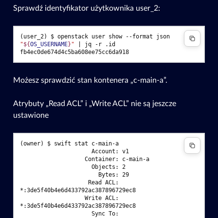
Sprawdź identyfikator użytkownika user_2:
(user_2)
$ 
openstack
user
show
--format
json
"
${
OS_USERNAME
}
"
|
jq
-r
fb4ec0de674d4c5ba608ee75cc6da918
Możesz sprawdzić stan kontenera „c-main-a”.
Atrybuty „Read ACL” i „Write ACL” nie są jeszcze
ustawione
(owner)
$ 
swift
stat
                     Account: v1
                   Container: c-main-a
                     Objects: 2
                       Bytes: 29
                    Read ACL: 
*:3de5f40b4e6d433792ac387896729ec8
                   Write ACL: 
*:3de5f40b4e6d433792ac387896729ec8
                     Sync To: