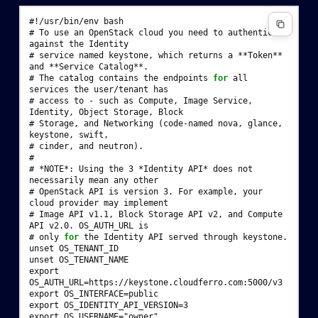
#
!/usr/bin/env
# 
To
use
an
OpenStack
cloud
you
need
to
authenticate
against
the
# 
service
named
keystone,
which
returns
a
**Token**
and
**Service
# 
The
catalog
contains
the
endpoints
for
all
services
the
user/tenant
# 
access
to
-
such
as
Compute,
Image
Service,
Identity,
Object
Storage,
# 
Storage,
and
Networking
(
code-named
nova,
glance,
keystone,
# 
cinder,
and
neutron
)
#
# 
*NOTE*:
Using
the
3
*Identity
API*
does
not
necessarily
mean
any
# 
OpenStack
API
is
version
3
.
For
example,
your
cloud
provider
may
# 
Image
API
v1.1,
Block
Storage
API
v2,
and
Compute
API
v2.0.
OS_AUTH_URL
# 
only
for
the
Identity
API
served
through
unset OS_TENANT_ID
unset OS_TENANT_NAME
export 
OS_AUTH_URL=https://keystone.cloudferro.com:5000/v3
export OS_INTERFACE=public
export OS_IDENTITY_API_VERSION=3
export OS_USERNAME="owner"