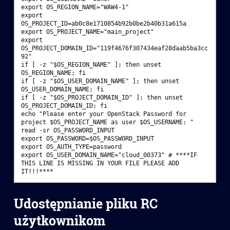
export OS_REGION_NAME="WAW4-1"
export 
OS_PROJECT_ID=ab0c8e1710854b92b0be2b40b31a615a
export OS_PROJECT_NAME="main_project"
export 
OS_PROJECT_DOMAIN_ID="119f4676f307434eaf28daab5ba3cc
92"
if [ -z "$OS_REGION_NAME" ]; then unset 
OS_REGION_NAME; fi
if [ -z "$OS_USER_DOMAIN_NAME" ]; then unset 
OS_USER_DOMAIN_NAME; fi
if [ -z "$OS_PROJECT_DOMAIN_ID" ]; then unset 
OS_PROJECT_DOMAIN_ID; fi
echo "Please enter your OpenStack Password for 
project $OS_PROJECT_NAME as user $OS_USERNAME: "
read -sr OS_PASSWORD_INPUT
export OS_PASSWORD=$OS_PASSWORD_INPUT
export OS_AUTH_TYPE=password
export OS_USER_DOMAIN_NAME="cloud_00373" # ****IF 
THIS LINE IS MISSING IN YOUR FILE PLEASE ADD 
IT!!!****
Udostępnianie pliku RC
użytkownikom