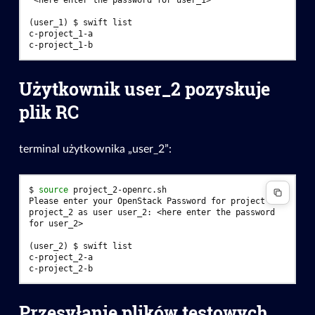
(user_1)
$ 
swift
c-project_1-a
c-project_1-b
Użytkownik user_2 pozyskuje
plik RC
terminal użytkownika „user_2”:
$ 
source
Please enter your OpenStack Password for project 
project_2 as user user_2: <here enter the password 
for user_2>
(user_2)
$ 
swift
c-project_2-a
c-project_2-b
Przesyłanie plików testowych