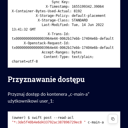
                    Sync Key:
                 X-Timestamp: 1655199342.39064
X-Container-Bytes-Used-Actual: 8192
            X-Storage-Policy: default-placement
             X-Storage-Class: STANDARD
               Last-Modified: Tue, 14 Jun 2022 
13:41:32 GMT
                  X-Trans-Id: 
tx000000000000003964e44-0062b17ebb-17404e6b-default
      X-Openstack-Request-Id: 
tx000000000000003964e44-0062b17ebb-17404e6b-default
               Accept-Ranges: bytes
                Content-Type: text/plain; 
charset=utf-8
Przyznawanie dostępu
Przyznaj dostęp do kontenera „c-main-a”
użytkownikowi user_1:
(owner)
$ 
swift
post
--read-acl
"*:3de5f40b4e6d433792ac387896729ec8 "