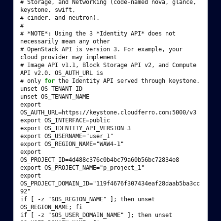
# 
Storage,
and
Networking
(
code-named
nova,
glance,
keystone,
# 
cinder,
and
neutron
)
#
# 
*NOTE*:
Using
the
3
*Identity
API*
does
not
necessarily
mean
any
# 
OpenStack
API
is
version
3
.
For
example,
your
cloud
provider
may
# 
Image
API
v1.1,
Block
Storage
API
v2,
and
Compute
API
v2.0.
OS_AUTH_URL
# 
only
for
the
Identity
API
served
through
unset OS_TENANT_ID
unset OS_TENANT_NAME
export 
OS_AUTH_URL=https://keystone.cloudferro.com:5000/v3
export OS_INTERFACE=public
export OS_IDENTITY_API_VERSION=3
export OS_USERNAME="user_1"
export OS_REGION_NAME="WAW4-1"
export 
OS_PROJECT_ID=4d488c376c0b4bc79a60b56bc72834e8
export OS_PROJECT_NAME="p_project_1"
export 
OS_PROJECT_DOMAIN_ID="119f4676f307434eaf28daab5ba3cc
92"
if [ -z "$OS_REGION_NAME" ]; then unset 
OS_REGION_NAME; fi
if [ -z "$OS_USER_DOMAIN_NAME" ]; then unset 