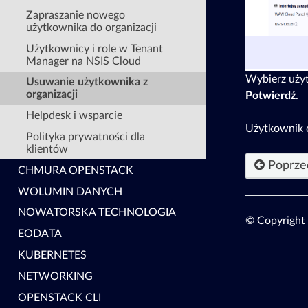
Zapraszanie nowego
użytkownika do organizacji
Użytkownicy i role w Tenant
Manager na NSIS Cloud
Wybierz użyt
Usuwanie użytkownika z
organizacji
Potwierdź
.
Helpdesk i wsparcie
Użytkownik o
Polityka prywatności dla
klientów
Poprze
CHMURA OPENSTACK
WOLUMIN DANYCH
NOWATORSKA TECHNOLOGIA
© Copyright
EODATA
KUBERNETES
NETWORKING
OPENSTACK CLI