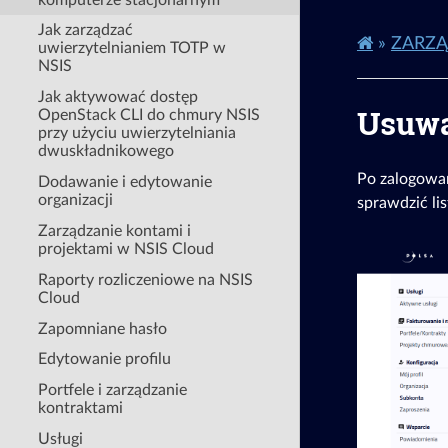
Jak zarządzać
»
ZARZĄ
uwierzytelnianiem TOTP w
NSIS
Jak aktywować dostęp
Usuwa
OpenStack CLI do chmury NSIS
przy użyciu uwierzytelniania
dwuskładnikowego
Po zalogowan
Dodawanie i edytowanie
organizacji
sprawdzić lis
Zarządzanie kontami i
projektami w NSIS Cloud
Raporty rozliczeniowe na NSIS
Cloud
Zapomniane hasło
Edytowanie profilu
Portfele i zarządzanie
kontraktami
Usługi