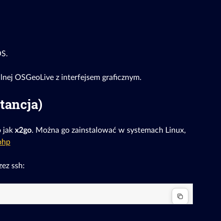
OS.
nej OSGeoLive z interfejsem graficznym.
tancja)
o jak
x2go
. Można go zainstalować w systemach Linux,
php
zez ssh: