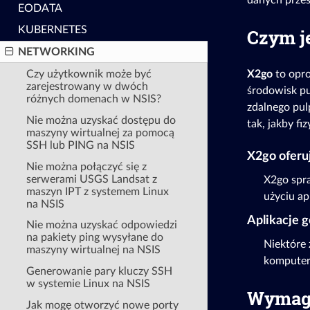
danych przes
EODATA
KUBERNETES
Czym je
NETWORKING
Czy użytkownik może być
X2go
to opro
zarejestrowany w dwóch
środowisk pu
różnych domenach w NSIS?
zdalnego pul
Nie można uzyskać dostępu do
tak, jakby fi
maszyny wirtualnej za pomocą
SSH lub PING na NSIS
X2go oferu
Nie można połączyć się z
serwerami USGS Landsat z
X2go spra
maszyn IPT z systemem Linux
użyciu ap
na NSIS
Aplikacje 
Nie można uzyskać odpowiedzi
na pakiety ping wysyłane do
Niektóre 
maszyny wirtualnej na NSIS
komputer
Generowanie pary kluczy SSH
w systemie Linux na NSIS
Wymaga
Jak mogę otworzyć nowe porty