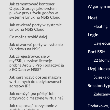
Jak zamontować kontener
W górnym me
Object Storage jako system
plików przy użyciu goofys w
systemie Linux na NSIS Cloud
Host
Jak otwierać porty w systemie
Floating 
Linux na NSIS Cloud
Login
Co można zrobić dalej
Użyj
eou
Jak otworzyć porty w systemie
Windows na NSIS
Port SSH
Jak zarejestrować się w
22 (domyś
myESRI, uzyskać licencję
próbną ArcGIS Pro i połączyć ją
Użyj klucz
z EOData w NSIS?
Jak ograniczyć dostęp maszyn
Ścieżka d
wirtualnych do dedykowanych
Session ty
adresów IP?
Jak odłożyć „na półkę” lub
Zalecamy
przywrócić maszynę wirtualną?
Jak rozpocząć korzystanie z
Dodatkowo, j