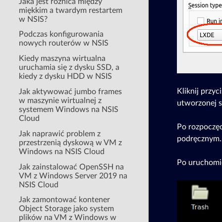
Jaka jest różnica między
miękkim a twardym restartem
w NSIS?
Podczas konfigurowania
nowych routerów w NSIS
Kiedy maszyna wirtualna
uruchamia się z dysku SSD, a
kiedy z dysku HDD w NSIS
Kliknij przyc
Jak aktywować jumbo frames
w maszynie wirtualnej z
utworzonej se
systemem Windows na NSIS
Cloud
Po rozpoczęc
Jak naprawić problem z
podręcznym.
przestrzenią dyskową w VM z
Windows na NSIS Cloud
Po uruchomie
Jak zainstalować OpenSSH na
VM z Windows Server 2019 na
NSIS Cloud
Jak zamontować kontener
Object Storage jako system
plików na VM z Windows w