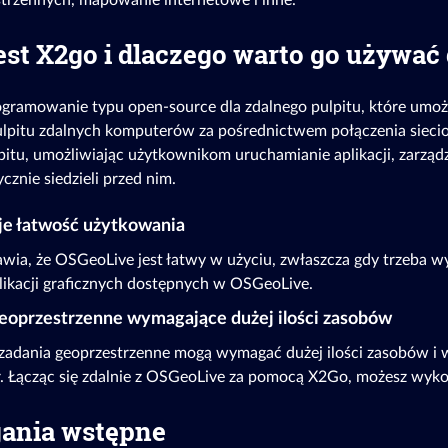
trzennych, mapowanie internetowe i inne.
st X2go i dlaczego warto go używać 
gramowanie typu open-source dla zdalnego pulpitu, które umoż
lpitu zdalnych komputerów za pośrednictwem połączenia sieci
pitu, umożliwiając użytkownikom uruchamianie aplikacji, zarzą
zycznie siedzieli przed nim.
je łatwość użytkowania
wia, że OSGeoLive jest łatwy w użyciu, zwłaszcza gdy trzeba w
likacji graficznych dostępnych w OSGeoLive.
geoprzestrzenne wymagające dużej ilości zasobów
zadania geoprzestrzenne mogą wymagać dużej ilości zasobów i 
. Łącząc się zdalnie z OSGeoLive za pomocą X2Go, możesz wykor
nia wstępne