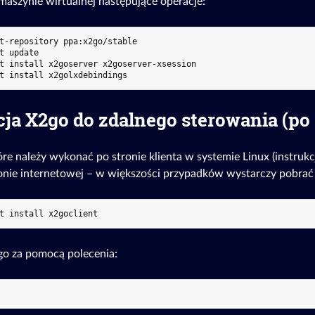
aszynie wirtualnej następujące operacje:
t-repository ppa:x2go/stable

t update

t install x2goserver x2goserver-xsession

cja X2go do zdalnego sterowania (po 
óre należy wykonać po stronie klienta w systemie Linux (instr
tronie internetowej – w większości przypadków wystarczy pobrać 
o za pomocą polecenia: