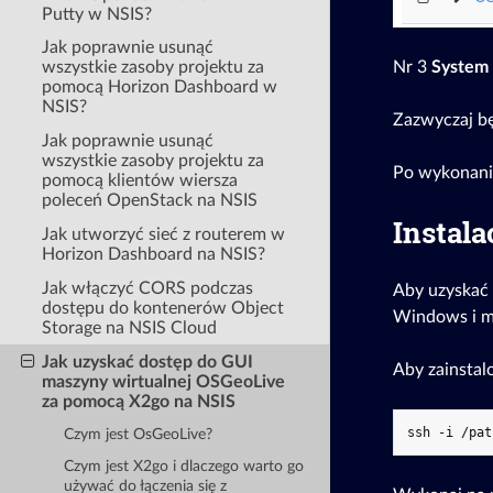
Putty w NSIS?
Jak poprawnie usunąć
wszystkie zasoby projektu za
Nr 3
System 
pomocą Horizon Dashboard w
NSIS?
Zazwyczaj b
Jak poprawnie usunąć
wszystkie zasoby projektu za
Po wykonaniu
pomocą klientów wiersza
poleceń OpenStack na NSIS
Instala
Jak utworzyć sieć z routerem w
Horizon Dashboard na NSIS?
Jak włączyć CORS podczas
Aby uzyskać 
dostępu do kontenerów Object
Windows i ma
Storage na NSIS Cloud
Jak uzyskać dostęp do GUI
Aby zainsta
maszyny wirtualnej OSGeoLive
za pomocą X2go na NSIS
Czym jest OsGeoLive?
Czym jest X2go i dlaczego warto go
używać do łączenia się z