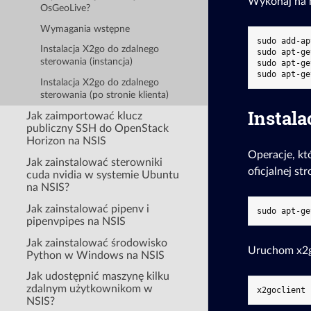
Wykonaj na m
OsGeoLive?
Wymagania wstępne
sudo add-ap
Instalacja X2go do zdalnego
sudo apt-ge
sterowania (instancja)
sudo apt-ge
Instalacja X2go do zdalnego
sterowania (po stronie klienta)
Instala
Jak zaimportować klucz
publiczny SSH do OpenStack
Horizon na NSIS
Operacje, kt
Jak zainstalować sterowniki
oficjalnej s
cuda nvidia w systemie Ubuntu
na NSIS?
Jak zainstalować pipenv i
pipenvpipes na NSIS
Jak zainstalować środowisko
Uruchom x2g
Python w Windows na NSIS
Jak udostępnić maszynę kilku
zdalnym użytkownikom w
NSIS?