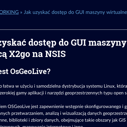
ORKING
»
Jak uzyskać dostęp do GUI maszyny wirtualn
zyskać dostęp do GUI maszyny
ą X2go na NSIS
est OsGeoLive?
 łatwa w użyciu i samodzielna dystrybucja systemu Linux, która
zerokiej gamy aplikacji i narzędzi geoprzestrzennych typu open 
em OSGeoLive jest zapewnienie wstępnie skonfigurowanego i 
nych przetwarzaniem, analizą i wizualizacją danych geoprzest
ne, biblioteki i zbiory danych, obejmujące takie obszary jak GIS 