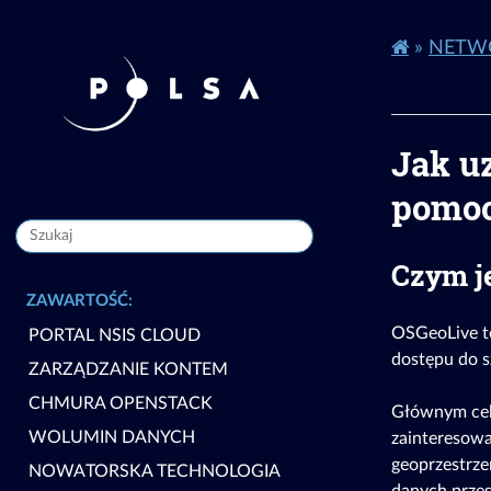
»
NETW
Jak u
pomoc
Czym j
ZAWARTOŚĆ:
OSGeoLive to
PORTAL NSIS CLOUD
dostępu do s
ZARZĄDZANIE KONTEM
CHMURA OPENSTACK
Głównym cel
WOLUMIN DANYCH
zainteresowa
geoprzestrzen
NOWATORSKA TECHNOLOGIA