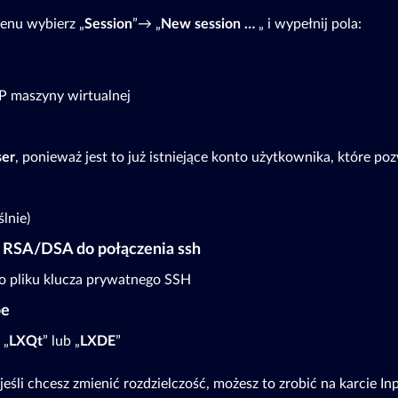
nu wybierz „
Session
”→ „
New session …
„ i wypełnij pola:
IP maszyny wirtualnej
ser
, ponieważ jest to już istniejące konto użytkownika, które po
lnie)
a RSA/DSA do połączenia ssh
o pliku klucza prywatnego SSH
pe
 „
LXQt
” lub „
LXDE
”
eśli chcesz zmienić rozdzielczość, możesz to zrobić na karcie 