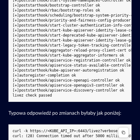
[+]poststarthook/start-system-namespaces-controller ok

[+]poststarthook/bootstrap-controller ok

[+]poststarthook/rbac/bootstrap-roles ok

[+]poststarthook/scheduling/bootstrap-system-priority-class
[+]poststarthook/priority-and-fairness-config-producer ok

[+]poststarthook/start-cluster-authentication-info-controll
[+]poststarthook/start-kube-apiserver-identity-lease-contro
[+]poststarthook/start-deprecated-kube-apiserver-identity-
[+]poststarthook/start-kube-apiserver-identity-lease-garbag
[+]poststarthook/start-legacy-token-tracking-controller ok

[+]poststarthook/aggregator-reload-proxy-client-cert ok

[+]poststarthook/start-kube-aggregator-informers ok

[+]poststarthook/apiservice-registration-controller ok

[+]poststarthook/apiservice-status-available-controller ok

[+]poststarthook/kube-apiserver-autoregistration ok

[+]autoregister-completion ok

[+]poststarthook/apiservice-openapi-controller ok

[+]poststarthook/apiservice-openapiv3-controller ok

[+]poststarthook/apiservice-discovery-controller ok

Typowa odpowiedź po zmianach byłaby jak poniżej:
curl -k https://<KUBE_API_IP>:6443/livez?verbose -m 5
