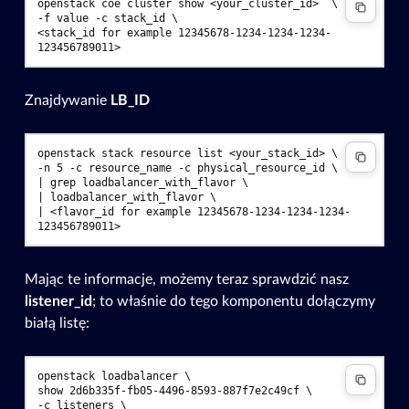
openstack coe cluster show <your_cluster_id>  \
-f value -c stack_id \
<stack_id for example 12345678-1234-1234-1234-
123456789011>
Znajdywanie
LB_ID
openstack stack resource list <your_stack_id> \
-n 5 -c resource_name -c physical_resource_id \
| grep loadbalancer_with_flavor \
| loadbalancer_with_flavor \
| <flavor_id for example 12345678-1234-1234-1234-
123456789011>
Mając te informacje, możemy teraz sprawdzić nasz
listener_id
; to właśnie do tego komponentu dołączymy
białą listę:
openstack loadbalancer \
show 2d6b335f-fb05-4496-8593-887f7e2c49cf \
-c listeners \