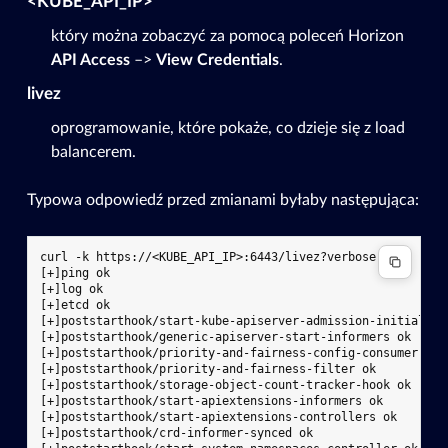
<KUBE_API_IP>
który można zobaczyć za pomocą poleceń Horizon
API Access
–>
View Credentials
.
livez
oprogramowanie, które pokaże, co dzieje się z load
balancerem.
Typowa odpowiedź przed zmianami byłaby następująca:
curl -k https://<KUBE_API_IP>:6443/livez?verbose

[+]ping ok

[+]log ok

[+]etcd ok

[+]poststarthook/start-kube-apiserver-admission-initializer
[+]poststarthook/generic-apiserver-start-informers ok

[+]poststarthook/priority-and-fairness-config-consumer ok

[+]poststarthook/priority-and-fairness-filter ok

[+]poststarthook/storage-object-count-tracker-hook ok

[+]poststarthook/start-apiextensions-informers ok

[+]poststarthook/start-apiextensions-controllers ok

[+]poststarthook/crd-informer-synced ok
