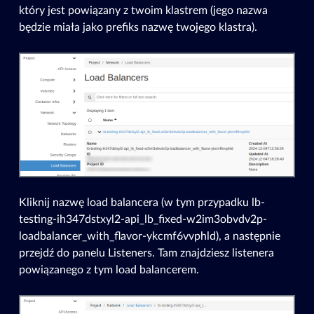
który jest powiązany z twoim klastrem (jego nazwa
będzie miała jako prefiks nazwę twojego klastra).
Kliknij nazwę load balancera (w tym przypadku lb-
testing-ih347dstxyl2-api_lb_fixed-w2im3obvdv2p-
loadbalancer_with_flavor-ykcmf6vvphld), a następnie
przejdź do panelu Listeners. Tam znajdziesz listenera
powiązanego z tym load balancerem.